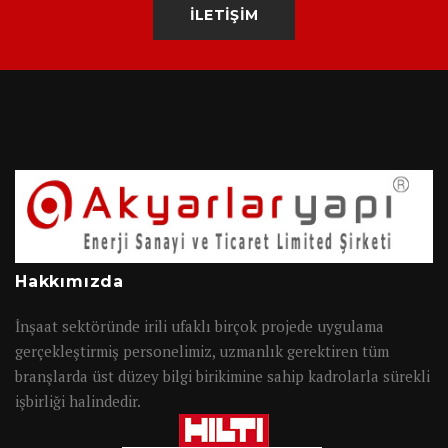
İLETİŞİM
Hakkımızda
İnşaat sektöründe irili ufaklı birçok projede uygulama
gerçekleştirmiş personelimiz, uzmanlık gerektiren tüm
branşlarda üst düzey bilgi birikimine sahip kadrolarla sürekli
işbirliği halindedir.