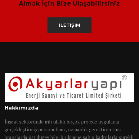
Almak İçin Bize Ulaşabilirsiniz
İLETİŞİM
Hakkımızda
İnşaat sektöründe irili ufaklı birçok projede uygulama
gerçekleştirmiş personelimiz, uzmanlık gerektiren tüm
branşlarda üst düzey bilgi birikimine sahip kadrolarla sürekli